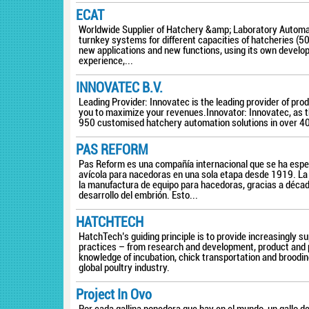
ECAT
Worldwide Supplier of Hatchery &amp; Laboratory Automate
turnkey systems for different capacities of hatcheries (
new applications and new functions, using its own develo
experience,...
INNOVATEC B.V.
Leading Provider: Innovatec is the leading provider of pr
you to maximize your revenues. ​ Innovator: Innovatec, as
950 customised hatchery automation solutions in over 40
PAS REFORM
Pas Reform es una compañía internacional que se ha espec
avícola para nacedoras en una sola etapa desde 1919. La
la manufactura de equipo para hacedoras, gracias a década
desarrollo del embrión. Esto...
HATCHTECH
HatchTech’s guiding principle is to provide increasingly su
practices – from research and development, product and 
knowledge of incubation, chick transportation and broodin
global poultry industry.
Project In Ovo