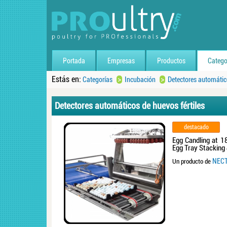
Portada
Empresas
Productos
Catego
Estás en:
>
>
Categorías
Incubación
Detectores automático
Detectores automáticos de huevos fértiles
destacado
Egg Candling at 18
Egg Tray Stacking
NEC
Un producto de