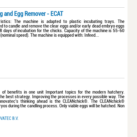
ng and Egg Remover - ECAT
ristics: The machine is adapted to plastic incubating trays. The
ed to candle and remove the clear eggs and/or early dead embryo eggs
8 days of incubation for the chicks. Capacity of the machine is 55-60
(nominal speed). The machine is equipped with: Infeed...
of benefits in one unit Important topics for the modern hatchery.
the best strategy. Improving the processes in every possible way. The
 Innovatec’s thinking ahead is the CLEANchick®. The CLEANchick®
ryos during the candling process. Only viable eggs will be hatched. Non
VATEC B.V.