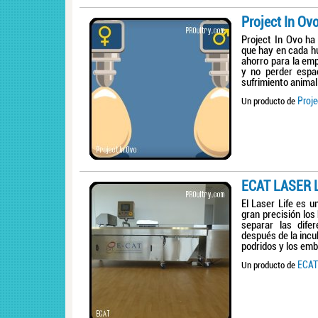
Project In Ov
Project In Ovo ha 
que hay en cada hu
ahorro para la em
y no perder espa
sufrimiento animal
Proje
Un producto de
ECAT LASER 
El Laser Life es 
gran precisión los 
separar las dife
después de la inc
podridos y los embr
ECAT
Un producto de