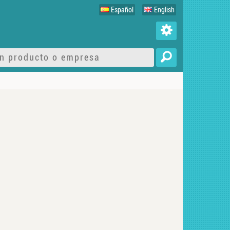
Español
English