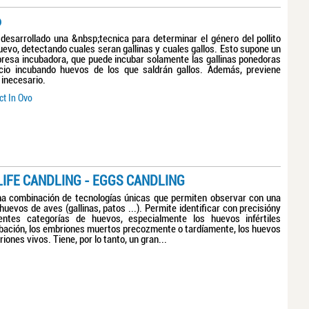
o
desarrollado una &nbsp;tecnica para determinar el género del pollito
evo, detectando cuales seran gallinas y cuales gallos. Esto supone un
presa incubadora, que puede incubar solamente las gallinas ponedoras
cio incubando huevos de los que saldrán gallos. Además, previene
 inecesario.
ct In Ovo
LIFE CANDLING - EGGS CANDLING
una combinación de tecnologías únicas que permiten observar con una
huevos de aves (gallinas, patos ...). Permite identificar con precisióny
rentes categorías de huevos, especialmente los huevos infértiles
ubación, los embriones muertos precozmente o tardíamente, los huevos
iones vivos. Tiene, por lo tanto, un gran...