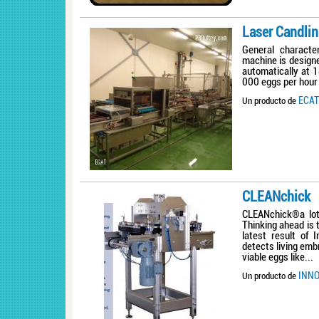
Laser Candli
General characte
machine is design
automatically at 1
000 eggs per hour 
ECAT
Un producto de
CLEANchick
CLEANchick®a lot 
Thinking ahead is 
latest result of
detects living emb
viable eggs like...
INNO
Un producto de