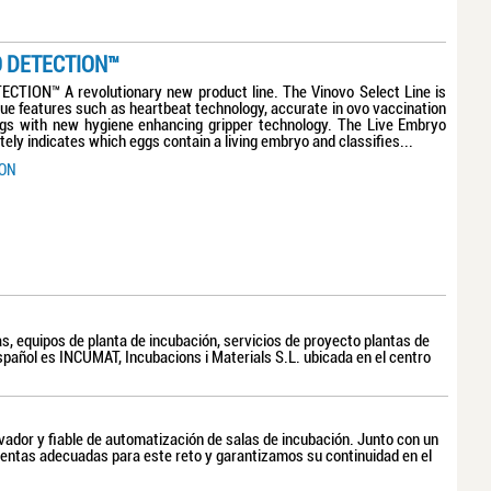
O DETECTION™
TION™ A revolutionary new product line. The Vinovo Select Line is
ue features such as heartbeat technology, accurate in ovo vaccination
ggs with new hygiene enhancing gripper technology. The Live Embryo
ely indicates which eggs contain a living embryo and classifies...
CON
s, equipos de planta de incubación, servicios de proyecto plantas de
 español es INCUMAT, Incubacions i Materials S.L. ubicada en el centro
vador y fiable de automatización de salas de incubación. Junto con un
mientas adecuadas para este reto y garantizamos su continuidad en el