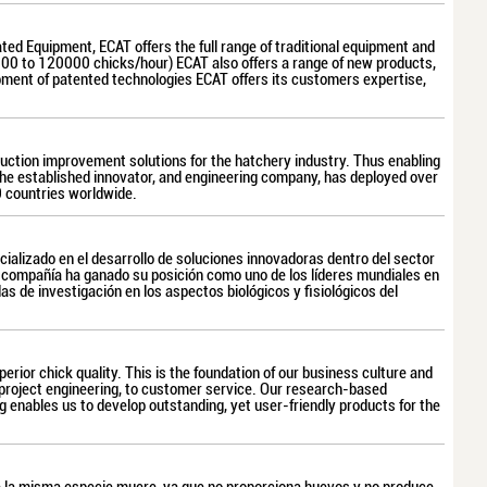
d Equipment, ECAT offers the full range of traditional equipment and
5000 to 120000 chicks/hour) ECAT also offers a range of new products,
pment of patented technologies ECAT offers its customers expertise,
oduction improvement solutions for the hatchery industry. Thus enabling
 the established innovator, and engineering company, has deployed over
 countries worldwide.
ializado en el desarrollo de soluciones innovadoras dentro del sector
 compañía ha ganado su posición como uno de los líderes mundiales en
s de investigación en los aspectos biológicos y fisiológicos del
perior chick quality. This is the foundation of our business culture and
project engineering, to customer service. Our research-based
g enables us to develop outstanding, yet user-friendly products for the