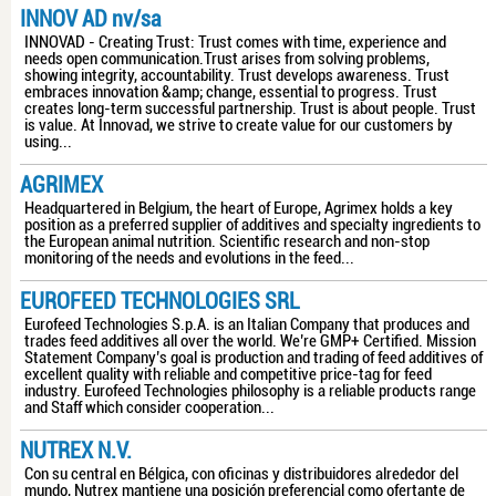
INNOV AD nv/sa
INNOVAD - Creating Trust: Trust comes with time, experience and
needs open communication.Trust arises from solving problems,
showing integrity, accountability. Trust develops awareness. Trust
embraces innovation &amp; change, essential to progress. Trust
creates long-term successful partnership. Trust is about people. Trust
is value. At Innovad, we strive to create value for our customers by
using...
AGRIMEX
Headquartered in Belgium, the heart of Europe, Agrimex holds a key
position as a preferred supplier of additives and specialty ingredients to
the European animal nutrition. Scientific research and non-stop
monitoring of the needs and evolutions in the feed...
EUROFEED TECHNOLOGIES SRL
Eurofeed Technologies S.p.A. is an Italian Company that produces and
trades feed additives all over the world. We’re GMP+ Certified. Mission
Statement Company’s goal is production and trading of feed additives of
excellent quality with reliable and competitive price-tag for feed
industry. Eurofeed Technologies philosophy is a reliable products range
and Staff which consider cooperation...
NUTREX N.V.
Con su central en Bélgica, con oficinas y distribuidores alrededor del
mundo, Nutrex mantiene una posición preferencial como ofertante de