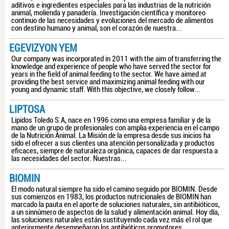
aditivos e ingredientes especiales para las industrias de la nutrición
animal, molienda y panadería. Investigación científica y monitoreo
continuo de las necesidades y evoluciones del mercado de alimentos
con destino humano y animal, son el corazón de nuestra...
EGEVIZYON YEM
Our company was incorporated in 2011 with the aim of transferring the
knowledge and experience of people who have served the sector for
years in the field of animal feeding to the sector. We have aimed at
providing the best service and maximizing animal feeding with our
young and dynamic staff. With this objective, we closely follow...
LIPTOSA
Lipidos Toledo S.A, nace en 1996 como una empresa familiar y de la
mano de un grupo de profesionales con amplia experiencia en el campo
de la Nutrición Animal. La Misión de la empresa desde sus inicios ha
sido el ofrecer a sus clientes una atención personalizada y productos
eficaces, siempre de naturaleza orgánica, capaces de dar respuesta a
las necesidades del sector. Nuestras...
BIOMIN
El modo natural siempre ha sido el camino seguido por BIOMIN. Desde
sus comienzos en 1983, los productos nutricionales de BIOMIN han
marcado la pauta en el aporte de soluciones naturales, sin antibióticos,
a un sinnúmero de aspectos de la salud y alimentación animal. Hoy día,
las soluciones naturales están sustituyendo cada vez más el rol que
anteriormente desempeñaron los antibióticos promotores...