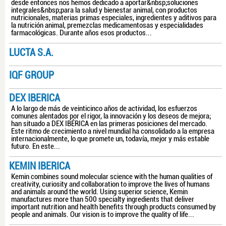
desde entonces nos hemos dedicado a aportar&nbsp;soluciones
integrales&nbsp;para la salud y bienestar animal, con productos
nutricionales, materias primas especiales, ingredientes y aditivos para
la nutrición animal, premezclas medicamentosas y especialidades
farmacológicas. Durante años esos productos...
LUCTA S.A.
IQF GROUP
DEX IBERICA
A lo largo de más de veinticinco años de actividad, los esfuerzos
comunes alentados por el rigor, la innovación y los deseos de mejora;
han situado a DEX IBÉRICA en las primeras posiciones del mercado.
Este ritmo de crecimiento a nivel mundial ha consolidado a la empresa
internacionalmente, lo que promete un, todavía, mejor y más estable
futuro. En este...
KEMIN IBERICA
Kemin combines sound molecular science with the human qualities of
creativity, curiosity and collaboration to improve the lives of humans
and animals around the world. Using superior science, Kemin
manufactures more than 500 specialty ingredients that deliver
important nutrition and health benefits through products consumed by
people and animals. Our vision is to improve the quality of life...