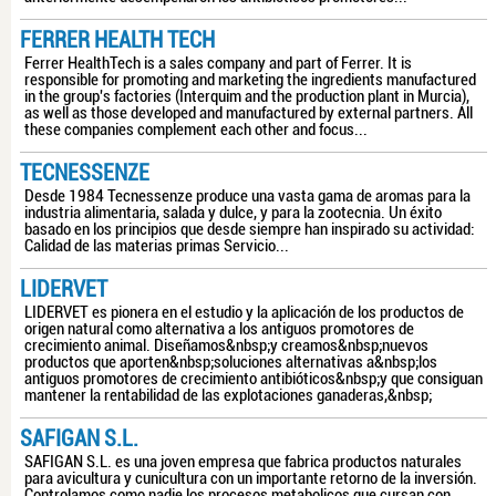
FERRER HEALTH TECH
Ferrer HealthTech is a sales company and part of Ferrer. It is
responsible for promoting and marketing the ingredients manufactured
in the group's factories (Interquim and the production plant in Murcia),
as well as those developed and manufactured by external partners. All
these companies complement each other and focus...
TECNESSENZE
Desde 1984 Tecnessenze produce una vasta gama de aromas para la
industria alimentaria, salada y dulce, y para la zootecnia. Un éxito
basado en los principios que desde siempre han inspirado su actividad:
Calidad de las materias primas Servicio...
LIDERVET
LIDERVET es pionera en el estudio y la aplicación de los productos de
origen natural como alternativa a los antiguos promotores de
crecimiento animal. Diseñamos&nbsp;y creamos&nbsp;nuevos
productos que aporten&nbsp;soluciones alternativas a&nbsp;los
antiguos promotores de crecimiento antibióticos&nbsp;y que consiguan
mantener la rentabilidad de las explotaciones ganaderas,&nbsp;
SAFIGAN S.L.
SAFIGAN S.L. es una joven empresa que fabrica productos naturales
para avicultura y cunicultura con un importante retorno de la inversión.
Controlamos como nadie los procesos metabolicos que cursan con