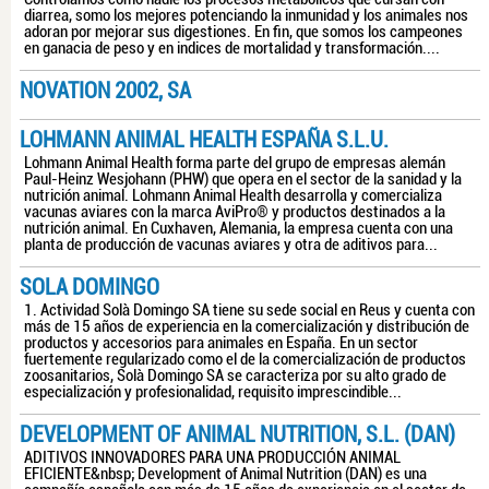
diarrea, somo los mejores potenciando la inmunidad y los animales nos
adoran por mejorar sus digestiones. En fin, que somos los campeones
en ganacia de peso y en indices de mortalidad y transformación....
NOVATION 2002, SA
LOHMANN ANIMAL HEALTH ESPAÑA S.L.U.
Lohmann Animal Health forma parte del grupo de empresas alemán
Paul-Heinz Wesjohann (PHW) que opera en el sector de la sanidad y la
nutrición animal. Lohmann Animal Health desarrolla y comercializa
vacunas aviares con la marca AviPro® y productos destinados a la
nutrición animal. En Cuxhaven, Alemania, la empresa cuenta con una
planta de producción de vacunas aviares y otra de aditivos para...
SOLA DOMINGO
1. Actividad Solà Domingo SA tiene su sede social en Reus y cuenta con
más de 15 años de experiencia en la comercialización y distribución de
productos y accesorios para animales en España. En un sector
fuertemente regularizado como el de la comercialización de productos
zoosanitarios, Solà Domingo SA se caracteriza por su alto grado de
especialización y profesionalidad, requisito imprescindible...
DEVELOPMENT OF ANIMAL NUTRITION, S.L. (DAN)
ADITIVOS INNOVADORES PARA UNA PRODUCCIÓN ANIMAL
EFICIENTE&nbsp; Development of Animal Nutrition (DAN) es una