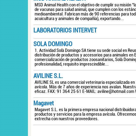
MSD Animal Health con el objetivo de cumplir su misión “l
de vacunas para salud animal, que cumplen con los estánd
medioambiental. Fabrican más de 90 referencias para todas
acuicultura y animales de compañía), exportando...
LABORATORIOS INTERVET
SOLA DOMINGO
1. Actividad Solà Domingo SA tiene su sede social en Reu
distribución de productos y accesorios para animales en 
comercialización de productos zoosanitarios, Solà Doming
profesionalidad, requisito imprescindible...
AVILINE S.L.
AVILINE SL es una comercial veterinaria especializada en l
avícola. Más de 7 años de experiencia nos avalan. Nuestra
eficaz. FAX: 91 364 25 61 E-MAIL:
aviline@hotmail.com
Magavet
Magavet S.L. es la primera empresa nacional distribuidor
productos y servicios para la empresa avícola. Ofrecemos
extrecha con nuestros proveedores.