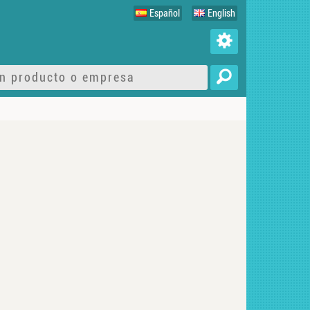
Español
English