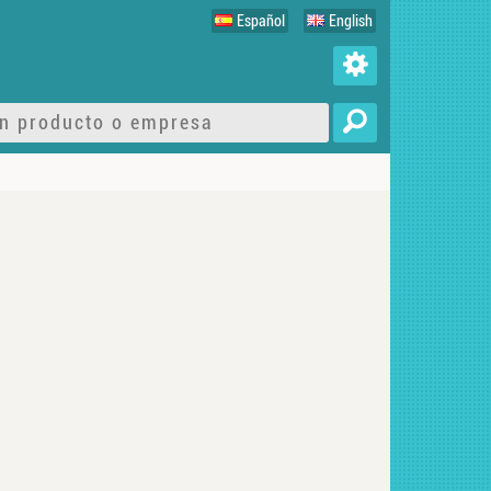
Español
English