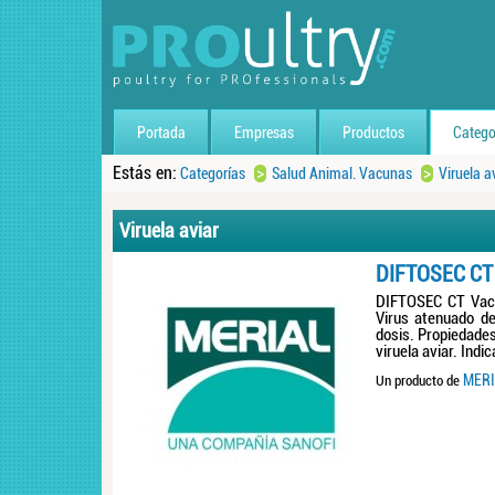
Portada
Empresas
Productos
Catego
Estás en:
>
>
Categorías
Salud Animal. Vacunas
Viruela a
Viruela aviar
DIFTOSEC CT
DIFTOSEC CT Vacun
Virus atenuado de
dosis. Propiedades
viruela aviar. Indic
MERI
Un producto de