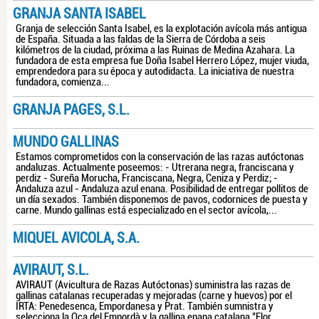
GRANJA SANTA ISABEL
Granja de selección Santa Isabel, es la explotación avícola más antigua
de España. Situada a las faldas de la Sierra de Córdoba a seis
kilómetros de la ciudad, próxima a las Ruinas de Medina Azahara. La
fundadora de esta empresa fue Doña Isabel Herrero López, mujer viuda,
emprendedora para su época y autodidacta. La iniciativa de nuestra
fundadora, comienza...
GRANJA PAGES, S.L.
MUNDO GALLINAS
Estamos comprometidos con la conservación de las razas autóctonas
andaluzas. Actualmente poseemos: - Utrerana negra, franciscana y
perdiz - Sureña Morucha, Franciscana, Negra, Ceniza y Perdiz; -
Andaluza azul - Andaluza azul enana. Posibilidad de entregar pollitos de
un día sexados. También disponemos de pavos, codornices de puesta y
carne. Mundo gallinas está especializado en el sector avícola,...
MIQUEL AVICOLA, S.A.
AVIRAUT, S.L.
AVIRAUT (Avicultura de Razas Autóctonas) suministra las razas de
gallinas catalanas recuperadas y mejoradas (carne y huevos) por el
IRTA: Penedesenca, Empordanesa y Prat. También sumnistra y
selecciona la Oca del Empordà y la gallina enana catalana "Flor