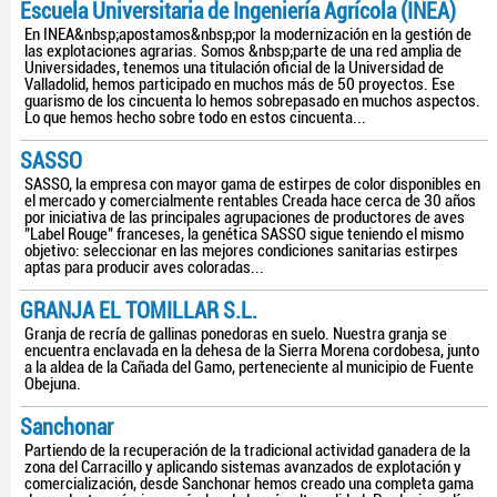
Escuela Universitaria de Ingeniería Agrícola (INEA)
En INEA&nbsp;apostamos&nbsp;por la modernización en la gestión de
las explotaciones agrarias. Somos &nbsp;parte de una red amplia de
Universidades, tenemos una titulación oficial de la Universidad de
Valladolid, hemos participado en muchos más de 50 proyectos. Ese
guarismo de los cincuenta lo hemos sobrepasado en muchos aspectos.
Lo que hemos hecho sobre todo en estos cincuenta...
SASSO
SASSO, la empresa con mayor gama de estirpes de color disponibles en
el mercado y comercialmente rentables Creada hace cerca de 30 años
por iniciativa de las principales agrupaciones de productores de aves
"Label Rouge" franceses, la genética SASSO sigue teniendo el mismo
objetivo: seleccionar en las mejores condiciones sanitarias estirpes
aptas para producir aves coloradas...
GRANJA EL TOMILLAR S.L.
Granja de recría de gallinas ponedoras en suelo. Nuestra granja se
encuentra enclavada en la dehesa de la Sierra Morena cordobesa, junto
a la aldea de la Cañada del Gamo, perteneciente al municipio de Fuente
Obejuna.
Sanchonar
Partiendo de la recuperación de la tradicional actividad ganadera de la
zona del Carracillo y aplicando sistemas avanzados de explotación y
comercialización, desde Sanchonar hemos creado una completa gama