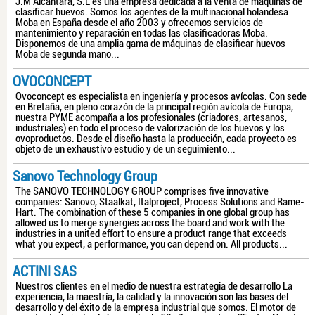
J.M Alcantara, S.L es una empresa dedicada a la venta de máquinas de
clasificar huevos. Somos los agentes de la multinacional holandesa
Moba en España desde el año 2003 y ofrecemos servicios de
mantenimiento y reparación en todas las clasificadoras Moba.
Disponemos de una amplia gama de máquinas de clasificar huevos
Moba de segunda mano...
OVOCONCEPT
Ovoconcept es especialista en ingeniería y procesos avícolas. Con sede
en Bretaña, en pleno corazón de la principal región avícola de Europa,
nuestra PYME acompaña a los profesionales (criadores, artesanos,
industriales) en todo el proceso de valorización de los huevos y los
ovoproductos. Desde el diseño hasta la producción, cada proyecto es
objeto de un exhaustivo estudio y de un seguimiento...
Sanovo Technology Group
The SANOVO TECHNOLOGY GROUP comprises five innovative
companies: Sanovo, Staalkat, Italproject, Process Solutions and Rame-
Hart. The combination of these 5 companies in one global group has
allowed us to merge synergies across the board and work with the
industries in a united effort to ensure a product range that exceeds
what you expect, a performance, you can depend on. All products...
ACTINI SAS
Nuestros clientes en el medio de nuestra estrategia de desarrollo La
experiencia, la maestría, la calidad y la innovación son las bases del
desarrollo y del éxito de la empresa industrial que somos. El motor de