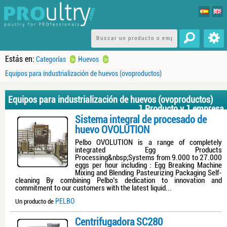
Estás en:
>
>
Categorías
Huevos
Equipos para industrialización de huevos (ovoproductos)
Equipos para industrialización de huevos (ovoproductos)
1 Producto y 1 empresa
Sistema integral de procesado de
huevo OVOLUTION
Pelbo OVOLUTION is a range of completely
integrated Egg Products
Processing&nbsp;Systems from 9.000 to 27.000
eggs per hour including : Egg Breaking Machine
Mixing and Blending Pasteurizing Packaging Self-
cleaning By combining Pelbo’s dedication to innovation and
commitment to our customers with the latest liquid...
PELBO
Un producto de
Centrifugadora SC280