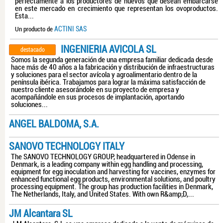
perfectamente a los productores de huevos que desean embarcarse
en este mercado en crecimiento que representan los ovoproductos.
Esta...
ACTINI SAS
Un producto de
INGENIERIA AVICOLA SL
destacado
Somos la segunda generación de una empresa familiar dedicada desde
hace más de 40 años a la fabricación y distribución de infraestructuras
y soluciones para el sector avícola y agroalimentario dentro de la
península ibérica. Trabajamos para lograr la máxima satisfacción de
nuestro cliente asesorándole en su proyecto de empresa y
acompañándole en sus procesos de implantación, aportando
soluciones...
ANGEL BALDOMA, S.A.
SANOVO TECHNOLOGY ITALY
The SANOVO TECHNOLOGY GROUP, headquartered in Odense in
Denmark, is a leading company within egg handling and processing,
equipment for egg inoculation and harvesting for vaccines, enzymes for
enhanced functional egg products, environmental solutions, and poultry
processing equipment. The group has production facilities in Denmark,
The Netherlands, Italy, and United States. With own R&amp;D,...
JM Alcantara SL