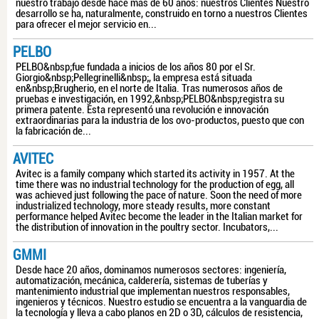
nuestro trabajo desde hace más de 60 años: nuestros Clientes Nuestro
desarrollo se ha, naturalmente, construido en torno a nuestros Clientes
para ofrecer el mejor servicio en...
PELBO
PELBO&nbsp;fue fundada a inicios de los años 80 por el Sr.
Giorgio&nbsp;Pellegrinelli&nbsp;, la empresa está situada
en&nbsp;Brugherio, en el norte de Italia. Tras numerosos años de
pruebas e investigación, en 1992,&nbsp;PELBO&nbsp;registra su
primera patente. Esta representó una revolución e innovación
extraordinarias para la industria de los ovo-productos, puesto que con
la fabricación de...
AVITEC
Avitec is a family company which started its activity in 1957. At the
time there was no industrial technology for the production of egg, all
was achieved just following the pace of nature. Soon the need of more
industrialized technology, more steady results, more constant
performance helped Avitec become the leader in the Italian market for
the distribution of innovation in the poultry sector. Incubators,...
GMMI
Desde hace 20 años, dominamos numerosos sectores: ingeniería,
automatización, mecánica, calderería, sistemas de tuberías y
mantenimiento industrial que implementan nuestros responsables,
ingenieros y técnicos. Nuestro estudio se encuentra a la vanguardia de
la tecnología y lleva a cabo planos en 2D o 3D, cálculos de resistencia,