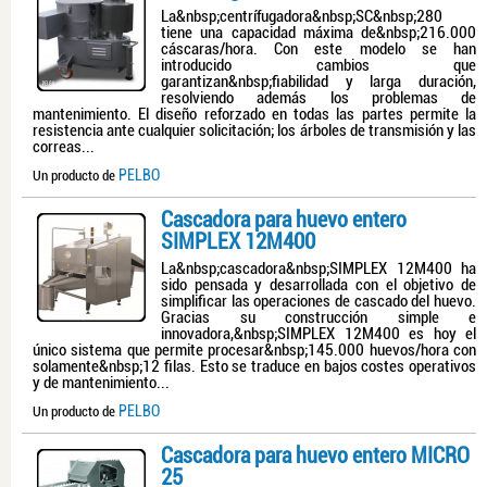
La&nbsp;centrífugadora&nbsp;SC&nbsp;280
tiene una capacidad máxima de&nbsp;216.000
cáscaras/hora. Con este modelo se han
introducido cambios que
garantizan&nbsp;fiabilidad y larga duración,
resolviendo además los problemas de
mantenimiento. El diseño reforzado en todas las partes permite la
resistencia ante cualquier solicitación; los árboles de transmisión y las
correas...
PELBO
Un producto de
Cascadora para huevo entero
SIMPLEX 12M400
La&nbsp;cascadora&nbsp;SIMPLEX 12M400 ha
sido pensada y desarrollada con el objetivo de
simplificar las operaciones de cascado del huevo.
Gracias su construcción simple e
innovadora,&nbsp;SIMPLEX 12M400 es hoy el
único sistema que permite procesar&nbsp;145.000 huevos/hora con
solamente&nbsp;12 filas. Esto se traduce en bajos costes operativos
y de mantenimiento...
PELBO
Un producto de
Cascadora para huevo entero MICRO
25