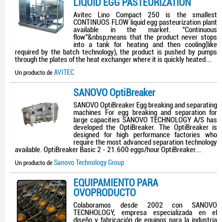
LIQUID EGG PASTEURIZATION
Avitec Lino Compact 250 is the smallest
CONTINUOS FLOW liquid egg pasteurization plant
available in the market. "Continuous
flow"&nbsp;means that the product never stops
into a tank for heating and then cooling(like
required by the batch technology), the product is pushed by pumps
through the plates of the heat exchanger where it is quickly heated...
AVITEC
Un producto de
SANOVO OptiBreaker
SANOVO OptiBreaker Egg breaking and separating
machines For egg breaking and separation for
large capacities SANOVO TECHNOLOGY A/S has
developed the OptiBreaker. The OptiBreaker is
designed for high performance factories who
require the most advanced separation technology
available. OptiBreaker Basic 2 - 21.600 eggs/hour OptiBreaker...
Sanovo Technology Group
Un producto de
EQUIPAMIENTO PARA
OVOPRODUCTO
Colaboramos desde 2002 con SANOVO
TECNHOLOGY, empresa especializada en el
diseño y fabricación de equipos para la industria