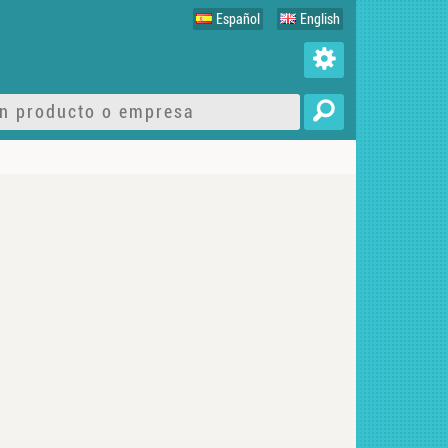
Español
English