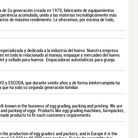
 de 2a generación creada en 1970, fabricante de equipamientos
experiencia acumulada, unido a las materias tecnológicamente más
ctos de máximo rendimiento. Le ofrecemos, por encima de todo,
pecializada y dedicada a la industria del huevo. Nuestra empresa
tes en todo lo relacionado al manejo, empaque y mercadeo del huevo.
Jet y sellado para huevos. Empacadoras automáticas para granja.
O y ESCODA, que durante veinte años y de forma ininterrumpida ha
la que ha sido su segunda generación familiar.
-known in the business of egg grading, packing and printing. We are
 and packing of eggs. Products like egg grading machines, farmpacker,
 made products to fit each customers requirements.
 the production of egg graders and packers, and in Europe it is the