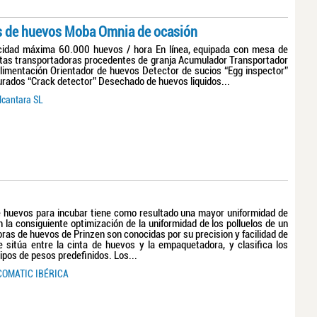
as de huevos Moba Omnia de ocasión
dad máxima 60.000 huevos / hora En línea, equipada con mesa de
ntas transportadoras procedentes de granja Acumulador Transportador
alimentación Orientador de huevos Detector de sucios “Egg inspector”
urados “Crack detector” Desechado de huevos liquidos...
lcantara SL
de huevos para incubar tiene como resultado una mayor uniformidad de
 la consiguiente optimización de la uniformidad de los polluelos de un
doras de huevos de Prinzen son conocidas por su precision y facilidad de
e sitúa entre la cinta de huevos y la empaquetadora, y clasifica los
ipos de pesos predefinidos. Los...
OMATIC IBÉRICA