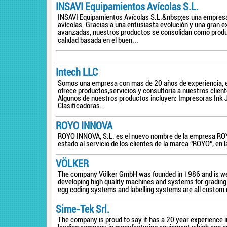
INSAVI Equipamientos Avícolas S.L.
INSAVI Equipamientos Avícolas S.L.&nbsp;es una empresa
avícolas. Gracias a una entusiasta evolución y una gran 
avanzadas, nuestros productos se consolidan como produ
calidad basada en el buen...
Intech LLC
Somos una empresa con mas de 20 años de experiencia, es
ofrece productos,servicios y consultoria a nuestros clien
Algunos de nuestros productos incluyen: Impresoras Ink 
Clasificadoras...
ROYO INNOVA
ROYO INNOVA, S.L. es el nuevo nombre de la empresa ROY
estado al servicio de los clientes de la marca “ROYO“, en 
VÖLKER
The company Völker GmbH was founded in 1986 and is well
developing high quality machines and systems for grading
egg coding systems and labelling systems are all custom
Sime-Tek Srl.
The company is proud to say it has a 20 year experience in