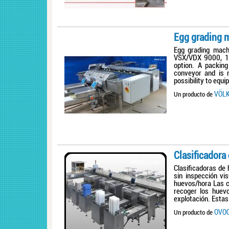
Egg grading m
Egg grading mach
VSX/VDX 9000, 12
option. A packin
conveyor and is 
possibility to equi
VÖL
Un producto de
Clasificadora
Clasificadoras de 
sin inspección v
huevos/hora Las c
recoger los huev
explotación. Estas
OVO
Un producto de