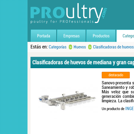
Portada
Empresas
Productos
Catego
Estás en:
>
>
Categorías
Huevos
Clasificadoras de huevo
Clasificadoras de huevos de mediana y gran ca
destacado
Sanovo presenta s
Saneamiento y rob
Más veloz que su
generación combi
limpieza. La clasif
INGE
Un producto de