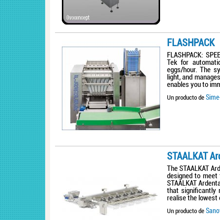
FLASHPACK
FLASHPACK: SPEED
Tek for automati
eggs/hour. The sy
light, and manages
enables you to imm
Sime-
Un producto de
STAALKAT Ar
The STAALKAT Arde
designed to meet 
STAALKAT Ardenta 
that significantl
realise the lowest
Sano
Un producto de