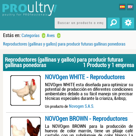
Estás en:
>
>
Categorías
Aves
Reproductores (gallinas y gallos) para producir futuras gallinas ponedoras
Reproductores (gallinas y gallos) para producir futuras
gallinas ponedoras
1 Producto y 1 empresa
NOVOgen WHITE - Reproductores
NOVOgen WHITE esta diseñada para optimizar su
potential de producción en diferentes condiciones
ambientales debido a su fácil manejo sin precisar
técnicas especiales durante la crianza, &nbsp;
Novogen S.A.S.
Un producto de
NOVOgen BROWN - Reproductores
La NOVOgen BROWN para la producción de
huevos de color marrón, tiene un plúaje café
castaño con un subplumaje de color blanco La