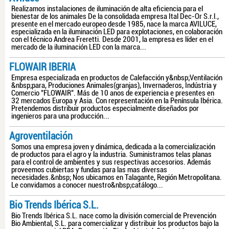
Realizamos instalaciones de iluminación de alta eficiencia para el
bienestar de los animales De la consolidada empresa Ital Dec-Or S.r.l.,
presente en el mercado europeo desde 1985, nace la marca AVILUCE,
especializada en la iluminación LED para explotaciones, en colaboración
con el técnico Andrea Freretti. Desde 2001, la empresa es líder en el
mercado de la iluminación LED con la marca...
FLOWAIR IBERIA
Empresa especializada en productos de Calefacción y&nbsp;Ventilación
&nbsp;para, Produciones Animales(granjas), Invernaderos, Indústria y
Comercio "FLOWAIR". Más de 10 anos de experiencia e presentes en
32 mercados Europa y Asia. Con representación en la Península Ibérica.
Pretendemos distribuir productos especialmente diseñados por
ingenieros para una producción...
Agroventilación
Somos una empresa joven y dinámica, dedicada a la comercialización
de productos para el agro y la industria. Suministramos telas planas
para el control de ambientes y sus respectivas accesorios. Además
proveemos cubiertas y fundas para las mas diversas
necesidades.&nbsp; Nos ubicamos en Talagante, Región Metropolitana.
Le convidamos a conocer nuestro&nbsp;catálogo...
Bio Trends Ibérica S.L.
Bio Trends Ibérica S.L. nace como la división comercial de Prevención
Bio Ambiental, S.L. para comercializar y distribuir los productos bajo la