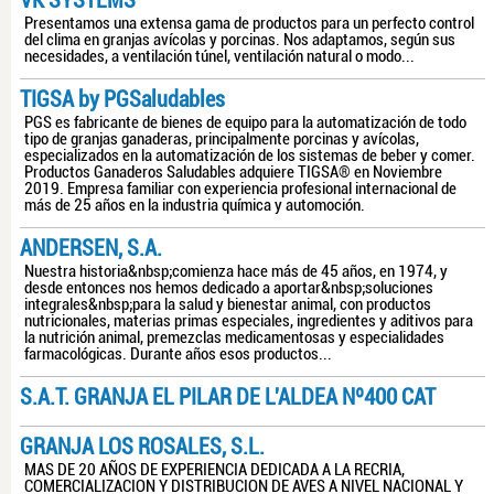
VK SYSTEMS
Presentamos una extensa gama de productos para un perfecto control
del clima en granjas avícolas y porcinas. Nos adaptamos, según sus
necesidades, a ventilación túnel, ventilación natural o modo...
TIGSA by PGSaludables
PGS es fabricante de bienes de equipo para la automatización de todo
tipo de granjas ganaderas, principalmente porcinas y avícolas,
especializados en la automatización de los sistemas de beber y comer.
Productos Ganaderos Saludables adquiere TIGSA® en Noviembre
2019. Empresa familiar con experiencia profesional internacional de
más de 25 años en la industria química y automoción.
ANDERSEN, S.A.
Nuestra historia&nbsp;comienza hace más de 45 años, en 1974, y
desde entonces nos hemos dedicado a aportar&nbsp;soluciones
integrales&nbsp;para la salud y bienestar animal, con productos
nutricionales, materias primas especiales, ingredientes y aditivos para
la nutrición animal, premezclas medicamentosas y especialidades
farmacológicas. Durante años esos productos...
S.A.T. GRANJA EL PILAR DE L'ALDEA Nº400 CAT
GRANJA LOS ROSALES, S.L.
MAS DE 20 AÑOS DE EXPERIENCIA DEDICADA A LA RECRIA,
COMERCIALIZACION Y DISTRIBUCION DE AVES A NIVEL NACIONAL Y