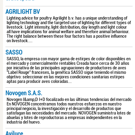
AGRILIGHT BV
Lighting advice for poultry Agrilight b.v. has a unique understanding of
lighting technology and the targeted use of lighting for different types of
livestock. Light intensity, light distribution, day length and light colour
all have implications for animal welfare and therefore animal behaviour.
The right balance between these four factors has a positive influence
on livestock....
SASSO
SASSO, la empresa con mayor gama de estirpes de color disponibles en
el mercado y comercialmente rentables Creada hace cerca de 30 años
por iniciativa de las principales agrupaciones de productores de aves
"Label Rouge" franceses, la genética SASSO sigue teniendo el mismo
objetivo: seleccionar en las mejores condiciones sanitarias estirpes
aptas para producir aves coloradas...
Novogen S.A.S.
Novogen I&amp;D I+D focalizado en las últimas tendencias del mercado
En NOVOGEN concentramos todos nuestros esfuerzos en nuestro
principal negocio, la investigación y el desarrollo de productos que
satisfagan las necesidades del mercado. NOVOGEN suministra lotes de
abuelas y lotes de reproductoras a empresas independientes en la
industria del huevo.
Aviluce