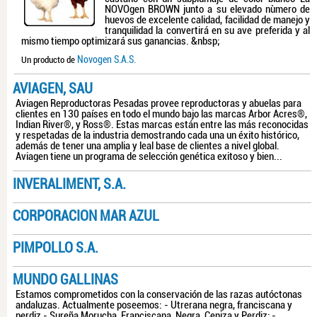
NOVOgen BROWN junto a su elevado nùmero de
huevos de excelente calidad, facilidad de manejo y
tranquilidad la convertirá en su ave preferida y al
mismo tiempo optimizará sus ganancias. &nbsp;
Novogen S.A.S.
Un producto de
AVIAGEN, SAU
Aviagen Reproductoras Pesadas provee reproductoras y abuelas para
clientes en 130 países en todo el mundo bajo las marcas Arbor Acres®,
Indian River®, y Ross®. Estas marcas están entre las más reconocidas
y respetadas de la industria demostrando cada una un éxito histórico,
además de tener una amplia y leal base de clientes a nivel global.
Aviagen tiene un programa de selección genética exitoso y bien...
INVERALIMENT, S.A.
CORPORACION MAR AZUL
PIMPOLLO S.A.
MUNDO GALLINAS
Estamos comprometidos con la conservación de las razas autóctonas
andaluzas. Actualmente poseemos: - Utrerana negra, franciscana y
perdiz - Sureña Morucha, Franciscana, Negra, Ceniza y Perdiz; -