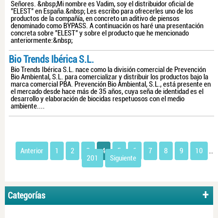
Señores. &nbsp;Mi nombre es Vadim, soy el distribuidor oficial de
"ELEST" en España.&nbsp; Les escribo para ofrecerles uno de los
productos de la compañía, en concreto un aditivo de piensos
denominado como BYPASS. A continuación os haré una presentación
concreta sobre "ELEST" y sobre el producto que he mencionado
anteriormente:&nbsp;
Bio Trends Ibérica S.L.
Bio Trends Ibérica S.L. nace como la división comercial de Prevención
Bio Ambiental, S.L. para comercializar y distribuir los productos bajo la
marca comercial PBA. Prevención Bio Ambiental, S.L., está presente en
el mercado desde hace más de 35 años, cuya seña de identidad es el
desarrollo y elaboración de biocidas respetuosos con el medio
ambiente....
Anterior
1
2
3
4
5
6
7
8
9
10
...
201
Siguiente
Categorías