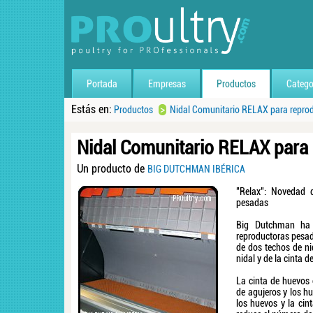
Portada
Empresas
Productos
Catego
Estás en:
>
Productos
Nidal Comunitario RELAX para repro
Nidal Comunitario RELAX para
Un producto de
BIG DUTCHMAN IBÉRICA
"Relax": Novedad 
pesadas
Big Dutchman ha 
reproductoras pesad
de dos techos de nid
nidal y de la cinta d
La cinta de huevos 
de agujeros y los hu
los huevos y la cin