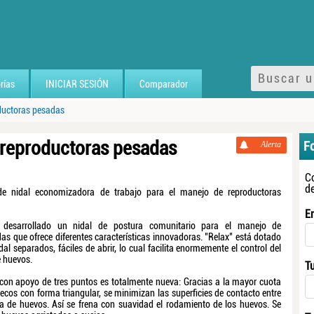
rías
INICIAR SESIÓN
Comparador
ductoras pesadas
 reproductoras pesadas
F
Alerta
C
d
de nidal economizadora de trabajo para el manejo de reproductoras
E
desarrollado un nidal de postura comunitario para el manejo de
as que ofrece diferentes características innovadoras. "Relax" está dotado
al separados, fáciles de abrir, lo cual facilita enormemente el control del
e huevos.
T
con apoyo de tres puntos es totalmente nueva: Gracias a la mayor cuota
ecos con forma triangular, se minimizan las superficies de contacto entre
ta de huevos. Así se frena con suavidad el rodamiento de los huevos. Se