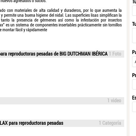
 huevos agrietados o sucios.
T
rado con materiales de alta calidad y duraderos, por lo que aumenta la
 y permite una buena higiene del nidal. Las superficies lisas simplifican la
 tanto la presencia de gérmenes así como la infestación por insectos
T
lax" es un sistema de componentes insertables prácticamente sin tornillos
de montar fácil y rápidamente
P
 para reproductoras pesadas de BIG DUTCHMAN IBÉRICA
1 Foto
P
E
1 video
ELAX para reproductoras pesadas
1 Categoría