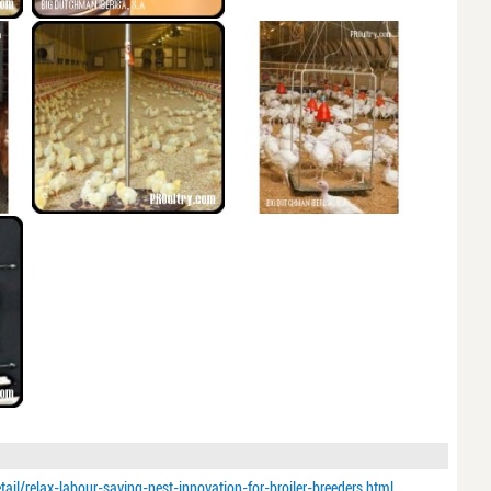
l/relax-labour-saving-nest-innovation-for-broiler-breeders.html