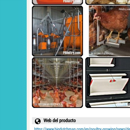
Web del producto
https://www.bigdutchman.com/en/poultry-growing/news/detai