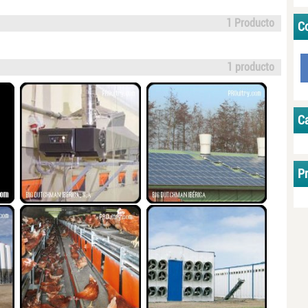
1 Producto
Co
1 producto
C
P