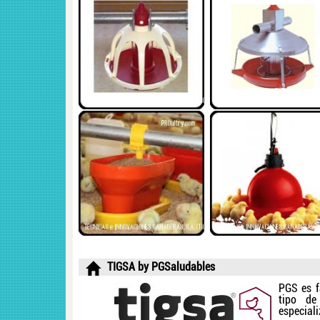
TIGSA by PGSaludables
PGS es f
tipo de
especial