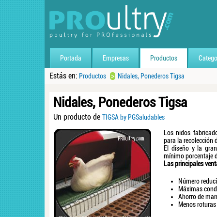
Portada
Empresas
Productos
Catego
Estás en:
>
Productos
Nidales, Ponederos Tigsa
Nidales, Ponederos Tigsa
Un producto de
TIGSA by PGSaludables
Los nidos fabricad
para la recolección 
El diseño y la gra
mínimo porcentaje de
Las principales vent
Número reduci
Máximas condi
Ahorro de man
Menos roturas