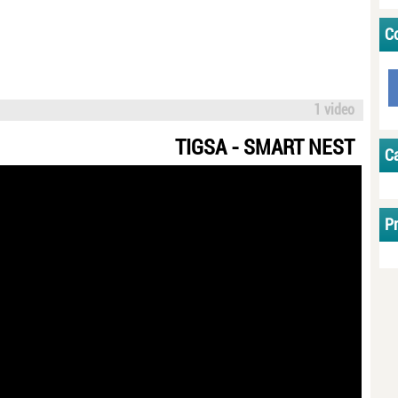
Co
1 video
TIGSA - SMART NEST
C
P