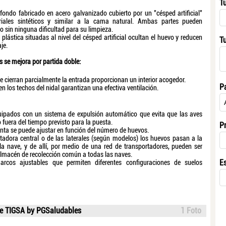
T
fondo fabricado en acero galvanizado cubierto por un "césped artificial"
riales sintéticos y similar a la cama natural. Ambas partes pueden
 sin ninguna dificultad para su limpieza.
 plástica situadas al nivel del césped artificial ocultan el huevo y reducen
T
je.
es se mejora por partida doble:
ue cierran parcialmente la entrada proporcionan un interior acogedor.
P
n los techos del nidal garantizan una efectiva ventilación.
uipados con un sistema de expulsión automático que evita que las aves
fuera del tiempo previsto para la puesta.
P
inta se puede ajustar en función del número de huevos.
rtadora central o de las laterales (según modelos) los huevos pasan a la
a nave, y de allí, por medio de una red de transportadores, pueden ser
lmacén de recolección común a todas las naves.
E
arcos ajustables que permiten diferentes configuraciones de suelos
de TIGSA by PGSaludables
1 Foto