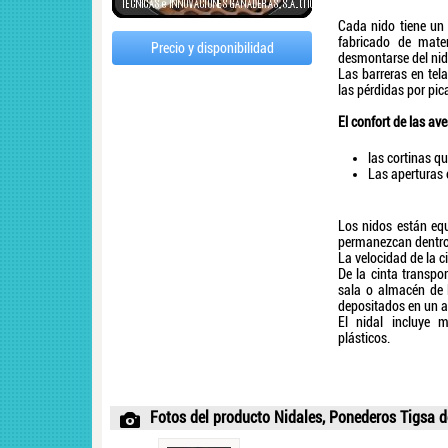
Cada nido tiene un 
fabricado de mate
Precio y disponibilidad
desmontarse del nido
Las barreras en tela
las pérdidas por pica
El confort de las av
las cortinas q
Las aperturas e
Los nidos están eq
permanezcan dentro 
La velocidad de la c
De la cinta transpo
sala o almacén de l
depositados en un a
El nidal incluye m
plásticos.
Fotos del producto Nidales, Ponederos Tigsa 