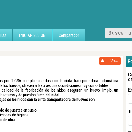
rías
INICIAR SESIÓN
Comparador
F
Alerta
C
d
os por TIGSA complementados con la cinta transportadora automática
de los huevos, ofrecen a las aves unas condiciones muy confortables.
E
n calidad de la fabricación de los nidos aseguran un huevo limpio, un
 roturas y de puestas fuera del nidal.
ajas de los nidos con la cinta transportadora de huevos son:
do de puestas en suelo
T
ciones de higiene
o de obra