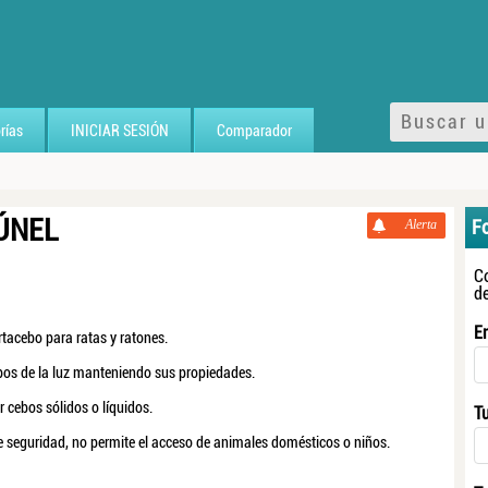
rías
INICIAR SESIÓN
Comparador
ÚNEL
F
Alerta
C
d
E
acebo para ratas y ratones.
bos de la luz manteniendo sus propiedades.
 cebos sólidos o líquidos.
T
de seguridad, no permite el acceso de animales domésticos o niños.