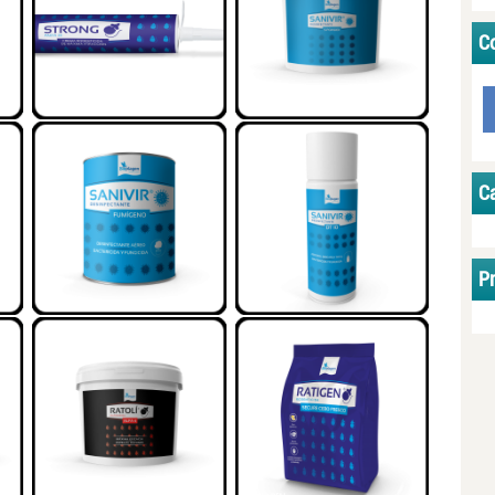
Co
C
P