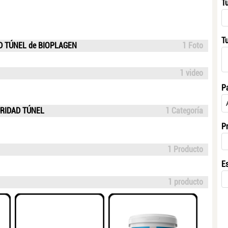
T
T
AD TÚNEL de BIOPLAGEN
1 Foto
1 video
P
URIDAD TÚNEL
1 Categoría
P
1 Producto
E
1 producto