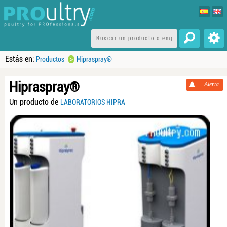
Estás en:
>
Productos
Hipraspray®
Hipraspray®
Alerta
Un producto de
LABORATORIOS HIPRA